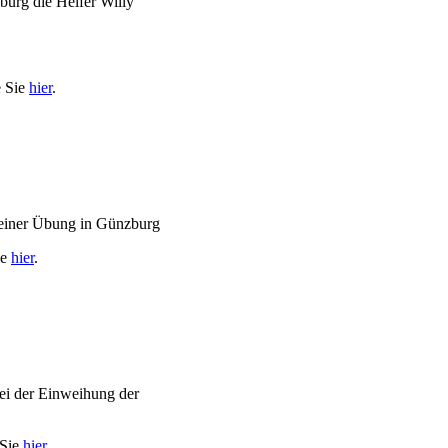
burg die Helfer Willy
e Sie
hier
.
 einer Übung in Günzburg
ie
hier
.
ei der Einweihung der
 Sie
hier
.