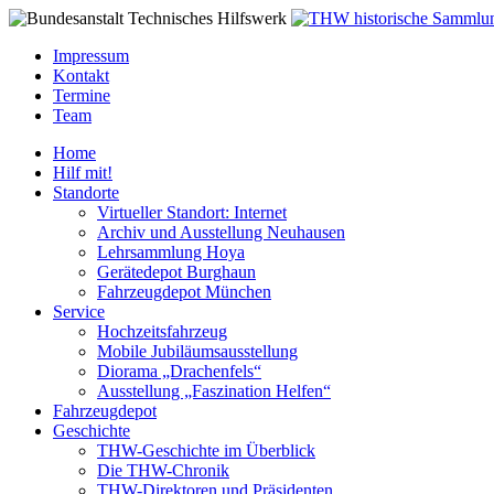
Impressum
Kontakt
Termine
Team
Home
Hilf mit!
Standorte
Virtueller Standort: Internet
Archiv und Ausstellung Neuhausen
Lehrsammlung Hoya
Gerätedepot Burghaun
Fahrzeugdepot München
Service
Hochzeitsfahrzeug
Mobile Jubiläumsausstellung
Diorama „Drachenfels“
Ausstellung „Faszination Helfen“
Fahrzeugdepot
Geschichte
THW-Geschichte im Überblick
Die THW-Chronik
THW-Direktoren und Präsidenten