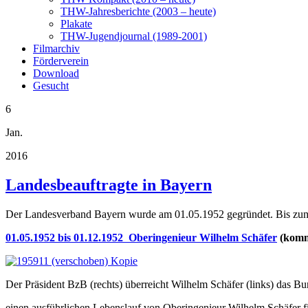
THW-Jahresberichte (2003 – heute)
Plakate
THW-Jugendjournal (1989-2001)
Filmarchiv
Förderverein
Download
Gesucht
6
Jan.
2016
Landesbeauftragte in Bayern
Der Landesverband Bayern wurde am 01.05.1952 gegründet. Bis zum 0
01.05.1952 bis 01.12.1952 Oberingenieur
Wilhelm Schäfer
(komm
Der Präsident BzB (rechts) überreicht Wilhelm Schäfer (links) das B
einen ausführlichen Lebenslauf von Oberingenieur Wilhelm Schäfer 