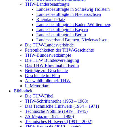
THW-Landesbeauftragte
Landesbeauftragte in Schleswig-Holstein
Landesbeauftragte in Niedersachsen
Rheinland-Pfalz
Landesbeauftragte in Baden-Württemberg
Landesbeauftragte in Bayern
Landesbeauftragte in Berlin
Landesverband Bremen, Niedersachsen
Die THW-Landesverbände
Persönlichkeiten der THW-Geschichte
THW-Bundeswettkämpfe
Die THW-Bundesvereinigung
Das THW-Ehrenmal in Berlin
Beiträge zur Geschichte
Geschichte im Film
Auswahlbibliothek THW
In Memoriam
Bibliothek
Die THW-Fibel
THW-Schriftenreihe (1953 – 1968)
Das Technische Hilfswerk (1954 – 1971)
Technische Nothilfe (1919 – 1945)
ZS-Magazin (1971 – 1990)
Technisches Hilfswerk (1991 – 2002)
THW Kompakt (2010 – heute)