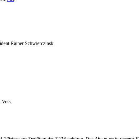
dent Rainer Schwierczinski
 Voss,
Effizienz zur Tradition des THW gehören. Das Alte muss in unserer E