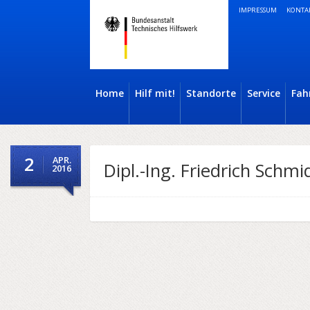
IMPRESSUM
KONTA
Home
Hilf mit!
Standorte
Service
Fah
2
APR.
Dipl.-Ing. Friedrich Schmi
2016