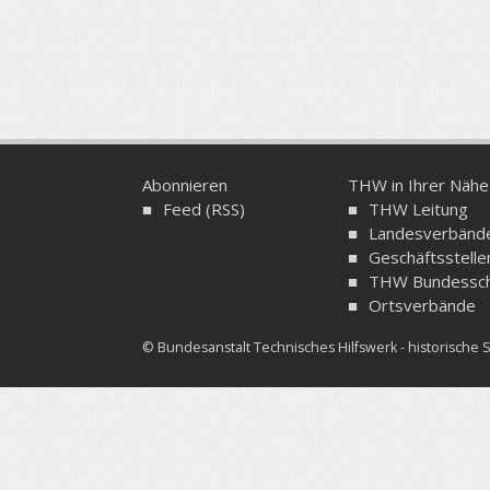
Abonnieren
THW in Ihrer Nähe
Feed (RSS)
THW Leitung
Landesverbänd
Geschäftsstelle
THW Bundessch
Ortsverbände
© Bundesanstalt Technisches Hilfswerk - historisch