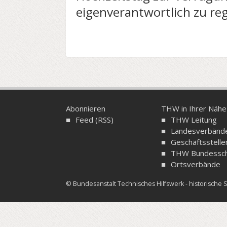
eigenverantwortlich zu reg
Abonnieren
THW in Ihrer Nähe
Feed (RSS)
THW Leitung
Landesverbänd
Geschäftsstelle
THW Bundessch
Ortsverbände
© Bundesanstalt Technisches Hilfswerk - historisch