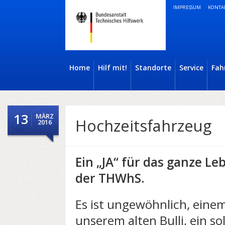
IMPRESSUM
KONTA
Home
Hilf mit!
Standorte
Service
Fah
13
MÄRZ
Hochzeitsfahrzeug
2016
Ein „JA“ für das ganze L
der THWhS.
Es ist ungewöhnlich, einem
unserem alten Bulli, ein s