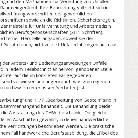
ung und den Maßnahmen zur Verhütung von Unfällen
r Raum eingeräumt. Ihre Bearbeitung vollzieht sich in
fallverhütungsvorschriften der gewerblichen
chriften) sowie an die Richtlinien, Sicherheitsregeln,
entralstelle für Unfallverhütung und Arbeitsmedizin
ichen Berufsgenossenschaften (ZH1-Schriften).
ind ferner Herstellerangaben, soweit sie der
 Gerät dienen, nicht zuletzt Unfallerfahrungen auch aus
g der Arbeits- und Bedienungsanweisungen Unfälle
ird in jedem Teilabschnitt an hervor- gehobener Stelle
achte“ auf die im konkreten Fall gegebenen
end verwiesen und angeordnet, was zum eigenen
 tun bzw. zu unterlassen (verboten) ist.
arbeitung“ und 11/7 „Bearbeitung von Gestein“ sind in
 zusammenhängend behandelt. Die Behandlung beider
d die Ausstattung des THW beschr
änkt. Die gleiche
anderen Abschnitten gewahrt, in denen handwerkliche
he Verrichtungen beschrieben werden. Die praktische
nem Fall handwerkliche Berufsausbildung, die „Fibel des