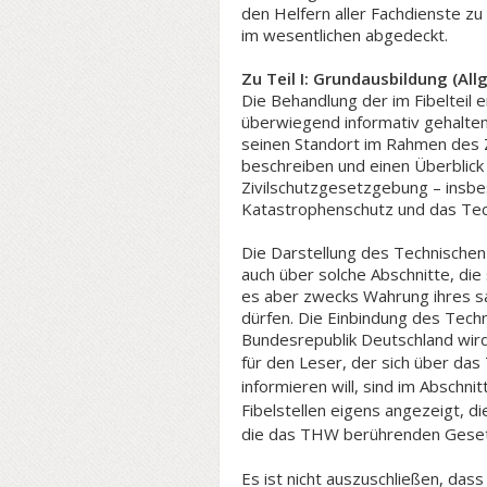
den Helfern aller Fachdienste zu
im wesentlichen abgedeckt.
Zu Teil I: Grundausbildung (Al
Die Behandlung der im Fibelteil
überwiegend informativ gehalten 
seinen Standort im Rahmen des Z
beschreiben und einen Überblick
Zivilschutzgesetzgebung – insb
Katastrophenschutz und das Tec
Die Darstellung des Technischen
auch über solche Abschnitte, die
es aber zwecks Wahrung ihres s
dürfen. Die Einbindung des Tech
Bundesrepublik Deutschland wird 
für den Leser, der sich über da
s
informieren will, sind im Abschni
Fibelstellen eigens angezeigt, d
die das THW berührenden Geset
Es ist nicht auszuschließen, dass