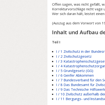
Offen sagen, was nicht gefällt, 
Korrekturvorschläge nicht vage 
Wer sich daran hält, leistet einen
(Auszug aus dem Vorwort von 1
Inhalt und Aufbau de
Teil I
I / 1 Zivilschutz in der Bunde
I / 2
Zivilschutzgesetz
I / 3 Katastrophenschutzgese
I / 4 Katastrophenschutzorgan
I / 5 Grundgesetz (GG)
I / 6 Genfer Abkommen
I / 7 Bundesverband für den S
I / 8 Das Bundesamt für Zivils
I / 9 Das Technische Hilfswerk
I / 10 Zivilschutz außerhalb d
I / 11 Bergungs- und lnstand