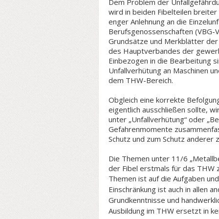
Dem Problem der Unfallgefährd
wird in beiden Fibelteilen breite
enger Anlehnung an die Einzelun
Berufsgenossenschaften (VBG-Vors
Grundsätze und Merkblätter der Z
des Hauptverbandes der gewerbl
Einbezogen in die Bearbeitung s
Unfallverhütung an Maschinen und
dem THW-Bereich.
Obgleich eine korrekte Befolgun
eigentlich ausschließen sollte, w
unter „Unfallverhütung“ oder „Be
Gefahrenmomente zusammenfass
Schutz und zum Schutz anderer zu
Die Themen unter 11/6 „Metallbe
der Fibel erstmals für das THW
Themen ist auf die Aufgaben un
Einschränkung ist auch in allen 
Grundkenntnisse und handwerklic
Ausbildung im THW ersetzt in kei