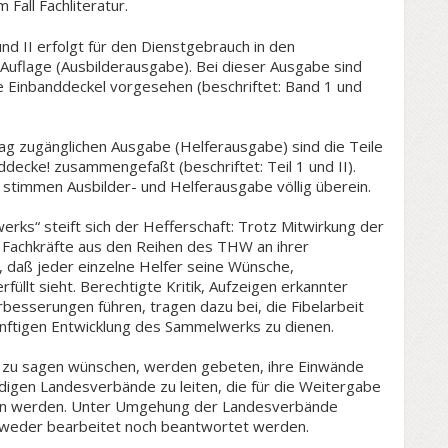
 Fall Fachliteratur.
und II erfolgt für den Dienstgebrauch in den
uflage (Ausbilderausgabe). Bei dieser Ausgabe sind
ne Einbanddeckel vorgesehen (beschriftet: Band 1 und
lag zugänglichen Ausgabe (Helferausgabe) sind die Teile
ddecke! zusammengefaßt (beschriftet: Teil 1 und II).
 stimmen Ausbilder- und Helferausgabe völlig überein.
werks“ steift sich der Hefferschaft: Trotz Mitwirkung der
 Fachkräfte aus den Reihen des THW an ihrer
, daß jeder einzelne Helfer seine Wünsche,
üllt sieht. Berechtigte Kritik, Aufzeigen erkannter
rbesserungen führen, tragen dazu bei, die Fibelarbeit
ünftigen Entwicklung des Sammelwerks zu dienen.
s zu sagen wünschen, werden gebeten, ihre Einwände
digen Landesverbände zu leiten, die für die Weitergabe
en werden. Unter Umgehung der Landesverbände
 weder bearbeitet noch beantwortet werden.