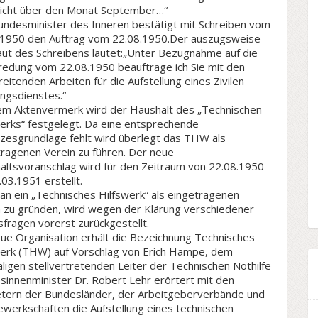
icht über den Monat September…“
undesminister des Inneren bestätigt mit Schreiben vom
.1950 den Auftrag vom 22.08.1950.Der auszugsweise
aut des Schreibens lautet:„Unter Bezugnahme auf die
redung vom 22.08.1950 beauftrage ich Sie mit den
eitenden Arbeiten für die Aufstellung eines Zivilen
ngsdienstes.“
nem Aktenvermerk wird der Haushalt des „Technischen
werks“ festgelegt. Da eine entsprechende
zesgrundlage fehlt wird überlegt das THW als
tragenen Verein zu führen. Der neue
altsvoranschlag wird für den Zeitraum von 22.08.1950
.03.1951 erstellt.
an ein „Technisches Hilfswerk“ als eingetragenen
n zu gründen, wird wegen der Klärung verschiedener
fragen vorerst zurückgestellt.
eue Organisation erhält die Bezeichnung Technisches
werk (THW) auf Vorschlag von Erich Hampe, dem
igen stellvertretenden Leiter der Technischen Nothilfe
sinnenminister Dr. Robert Lehr erörtert mit den
etern der Bundesländer, der Arbeitgeberverbände und
werkschaften die Aufstellung eines technischen