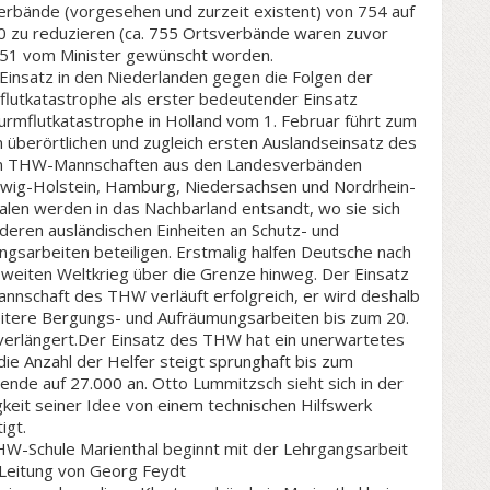
erbände (vorgesehen und zurzeit existent) von 754 auf
00 zu reduzieren (ca. 755 Ortsverbände waren zuvor
51 vom Minister gewünscht worden.
insatz in den Niederlanden gegen die Folgen der
flutkatastrophe als erster bedeutender Einsatz
urmflutkatastrophe in Holland vom 1. Februar führt zum
 überörtlichen und zugleich ersten Auslandseinsatz des
n THW-Mannschaften aus den Landesverbänden
swig-Holstein, Hamburg, Niedersachsen und Nordrhein-
alen werden in das Nachbarland entsandt, wo sie sich
deren ausländischen Einheiten an Schutz- und
gsarbeiten beteiligen. Erstmalig halfen Deutsche nach
weiten Weltkrieg über die Grenze hinweg. Der Einsatz
nnschaft des THW verläuft erfolgreich, er wird deshalb
eitere Bergungs- und Aufräumungsarbeiten bis zum 20.
verlängert.Der Einsatz des THW hat ein unerwartetes
die Anzahl der Helfer steigt sprunghaft bis zum
ende auf 27.000 an. Otto Lummitzsch sieht sich in der
gkeit seiner Idee von einem technischen Hilfswerk
igt.
HW-Schule Marienthal beginnt mit der Lehrgangsarbeit
 Leitung von Georg Feydt