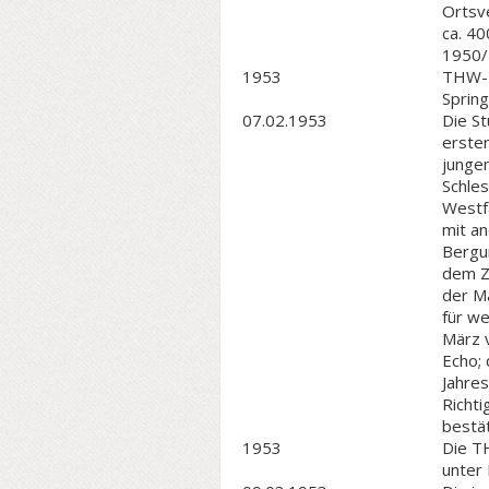
Ortsv
ca. 4
1950/
1953
THW-E
Spring
07.02.1953
Die St
ersten
junge
Schle
Westf
mit an
Bergun
dem Z
der Ma
für w
März 
Echo; 
Jahres
Richti
bestät
1953
Die T
unter