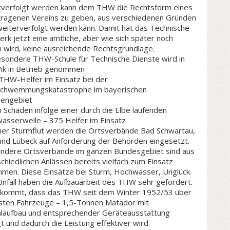
rverfolgt werden kann dem THW die Rechtsform eines
tragenen Vereins zu geben, aus verschiedenen Gründen
weiterverfolgt werden kann. Damit hat das Technische
erk jetzt eine amtliche, aber wie sich später noch
 wird, keine ausreichende Rechtsgrundlage.
esondere THW-Schule für Technische Dienste wird in
Wik in Betrieb genommen
THW-Helfer im Einsatz bei der
chwemmungskatastrophe im bayerischen
pengebiet
Schäden infolge einer durch die Elbe laufenden
asserwelle – 375 Helfer im Einsatz
iner Sturmflut werden die Ortsverbände Bad Schwartau,
 und Lübeck auf Anforderung der Behörden eingesetzt.
andere Ortsverbände im ganzen Bundesgebiet sind aus
chiedlichen Anlässen bereits vielfach zum Einsatz
men. Diese Einsätze bei Sturm, Hochwasser, Unglück
Unfall haben die Aufbauarbeit des THW sehr gefördert.
 kommt, dass das THW seit dem Winter 1952/53 über
rsten Fahrzeuge – 1,5-Tonnen Matador mit
alaufbau und entsprechender Geräteausstattung
t und dadurch die Leistung effektiver wird.