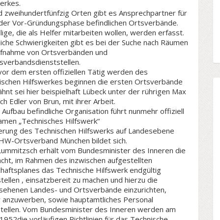
erkes.
d zweihundertfünfzig Orten gibt es Ansprechpartner für
n der Vor-Gründungsphase befindlichen Ortsverbände.
llige, die als Helfer mitarbeiten wollen, werden erfasst.
iche Schwierigkeiten gibt es bei der Suche nach Räumen
ufnahme von Ortsverbänden und
sverbandsdienststellen.
or dem ersten offiziellen Tätig werden des
ischen Hilfswerkes beginnen die ersten Ortsverbände
hnt sei hier beispielhaft Lübeck unter der rührigen Max
ch Edler von Brun, mit ihrer Arbeit.
 Aufbau befindliche Organisation führt nunmehr offiziell
amen „Technisches Hilfswerk“
erung des Technischen Hilfswerks auf Landesebene
HW-Ortsverband München bildet sich.
Lummitzsch erhält vom Bundesminister des Inneren die
acht, im Rahmen des inzwischen aufgestellten
haftsplanes das Technische Hilfswerk endgültig
tellen , einsatzbereit zu machen und hierzu die
sehenen Landes- und Ortsverbände einzurichten,
r anzuwerben, sowie hauptamtliches Personal
stellen. Vom Bundesminister des Inneren werden am
1952die vorläufigen Richtlinien für das Technische