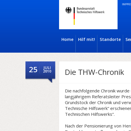
IMPRE
Home
Hilf mit!
Standorte
Se
25
JULI
Die THW-Chronik
2010
Die nachfolgende Chronik wurde u
langjährigem Referatsleiter Pre
Grundstock der Chronik und verw
Technische Hilfswerk“ erschiene
Technischen Hilfswerks“.
Nach der Pensionierung von He