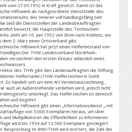
erk vom 27.05.1952 in Kraft gesetzt. Damit ist das
ische Hilfswerk als nachgeordnete Dienststelle des
ministeriums des Inneren voll handlungsfähig.Seit
Mai sind die Dienststellen der Landesbeauftragten
mtlich besetzt; die Hauptstelle des Technischen
erks zieht am 16. Juni 1952 von Bonn nach Koblenz, wo
t dem 2. März einen Ortsverband gibt.
chnische Hilfswerk hat jetzt einen Helferbestand von
freiwilligen.Der THW Landesverband Nordrhein-
len verzeichnet den ersten Einsatz anlässlich eines
hochwassers.
irektor des THW gibt den Landesauftragten die Stiftung
oldenen Helfernadel (THW-Helferzeichen in Gold)
t. Es handelt sich um eine Art Vereinsauszeichnung ,
ar auch an Außenstehende verliehen wird, jedoch nicht
rdensgesetz unterliegt. Das Helferzeichen ist dennoch
ehen und begehrt.
chnische Hilfswerk gibt einen „Informationsdienst „ mit
 Startauflage von 3.000 Exemplaren heraus, um über
 und Multiplikatoren die Öffentlichkeit zu informieren.
uflage wird bis 1954 auf 12.500 Exemplare gesteigert
ner Besprechung im BMI/THW wird erörtert, die Zahl der