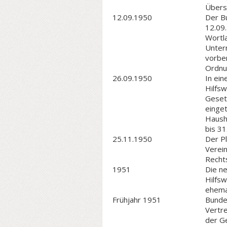
Übers
12.09.1950
Der B
12.09
Wortl
Unter
vorber
Ordnu
26.09.1950
In ei
Hilfs
Geset
einge
Haush
bis 31
25.11.1950
Der Pl
Verei
Rechts
1951
Die n
Hilfs
ehemal
Frühjahr 1951
Bunde
Vertr
der Ge