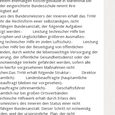
 einem ehemaligen Klostergebäude in Marienthal bei
iler eingerichtete Bundesschule nimmt ihre
tigkeit auf.
rlass des Bundesministers der Inneren erhält das THW
r die Rechtsform einer selbständigen, nicht
sfähigen Bundesanstalt, der folgende Aufgaben
tigt werden:- Leistung technischer Hilfe bei
trophen und Unglücksfällen größeren Ausmaßes-
ung technischer Hilfe im zivilen Luftschutz- Leistung
scher Hilfe bei der Beseitigung von öffentlichen
änden, durch welche die lebenswichtige Versorgung der
erung, der öffentliche Gesundheitsdienst oder der
snotwendige Verkehr gefährdet werden, sofern alle
en hierfür vorgesehenen Maßnahmen nicht
ichen.Das THW erhält folgende Struktur:- Direktor
tamtlich)- Landesbeauftragte (hauptamtliche
beauftragt blieben nur vorgesehen)-
eauftragte (ehrenamtlich)- Geschäftsführer
tamtlich nur bei großen Ortsverbänden
chnische Hilfswerk erhält durch Erlass des
ministers des Inneren den Status einer nicht
fähigen Bundesanstalt. Dieser Schritt ist notwendig
en, weil der ursprüngliche Plan, der nicht