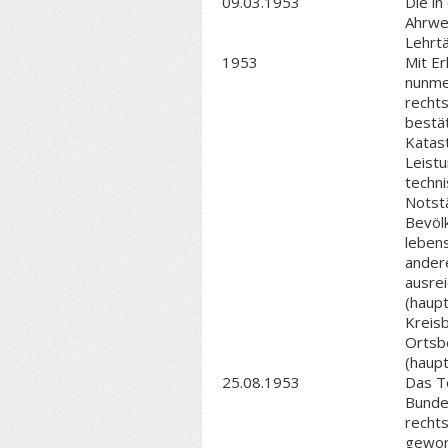
09.03.1953
Die in
Ahrwe
Lehrtä
1953
Mit E
nunmeh
recht
bestä
Katas
Leist
techni
Notst
Bevölk
leben
ander
ausre
(haup
Kreis
Ortsb
(haup
25.08.1953
Das Te
Bundes
rechts
geword