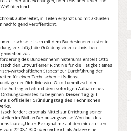
oßteil der Aufzeichnungen, über teils abenteuerliche
WhS überführt.
ronik aufbereitet, in Teilen ergänzt und mit aktuellen
nachfolgend veröffentlicht.
Lummitzsch setzt sich mit dem Bundesinnenminister in
dung, er schlägt die Gründung einer technischen
rganisation vor.
nforderung des Bundesinnenministeriums erstellt Otto
zsch den Entwurf einer Richtlinie für die Tätigkeit eines
isch-wirtschaftlichen Stabes“ zur Durchführung der
eiten für einen Technischen Hilfsdienst.
undlage der Richtlinie wird Otto Lummitzsch der
che Auftrag erteilt mit dem sofortigen Aufbau eines
en Ordnungsdienstes zu beginnen.
Dieser Tag gilt
er als offizieller Gründungstag des Technischen
werks.
zsch fordert erstmals Mittel zur Errichtung seiner
tstellen im BMI an.Der auszugsweise Wortlaut des
bens lautet:„Unter Bezugnahme auf den mir erteilten
g vom 22.08.1950 überreiche ich als Anlage eine