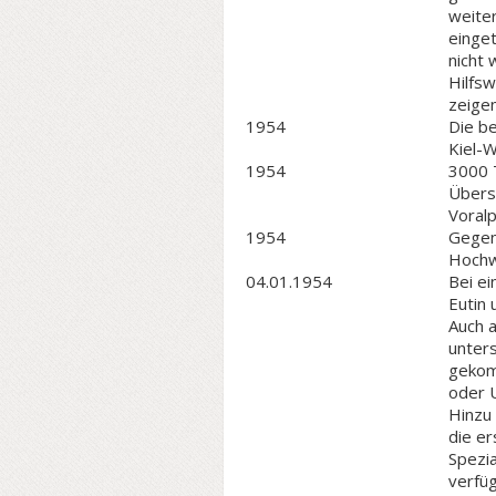
weite
einge
nicht 
Hilfsw
zeigen
1954
Die b
Kiel-
1954
3000 
Übers
Voral
1954
Gegen 
Hochw
04.01.1954
Bei e
Eutin
Auch 
unters
gekom
oder 
Hinzu
die e
Spezi
verfüg