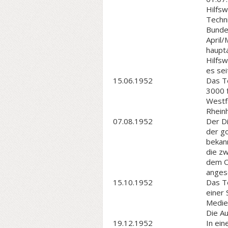
Hilfsw
Techn
Bundes
April/
haupta
Hilfsw
es sei
15.06.1952
Das Te
3000 
Westfa
Rhein
07.08.1952
Der D
der g
bekann
die zw
dem O
anges
15.10.1952
Das Te
einer
Medien
Die A
19.12.1952
In ei