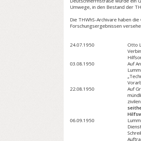
Deutschherrnstraße wurde ein Gr
Umwege, in den Bestand der TH
Die THWhS-Archivare haben die Ch
Forschungsergebnissen versehen 
24.07.1950
Otto 
Verbin
Hilfso
03.08.1950
Auf A
Lummit
„Techn
Vorarb
22.08.1950
Auf Gr
mündli
zivil
seith
Hilfs
06.09.1950
Lummit
Diens
Schrei
Auftra