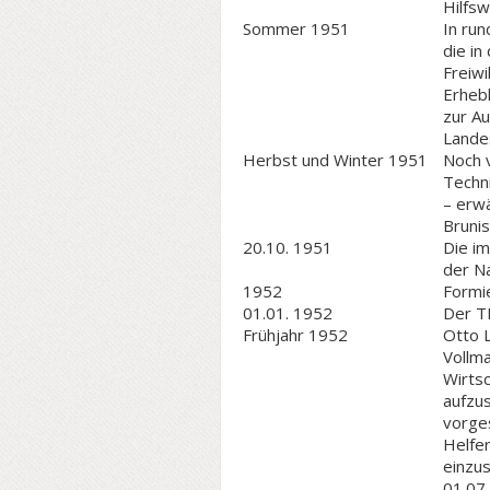
Hilfsw
Sommer 1951
In run
die i
Freiwi
Erhebl
zur A
Lande
Herbst und Winter 1951
Noch v
Techn
– erwä
Brunis
20.10. 1951
Die im
der N
1952
Formi
01.01. 1952
Der T
Frühjahr 1952
Otto 
Vollm
Wirtsc
aufzus
vorge
Helfe
einzu
01.07.