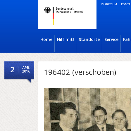
IMPRESSUM
KONTA
Home
Hilf mit!
Standorte
Service
Fah
2
APR.
196402 (verschoben)
2016