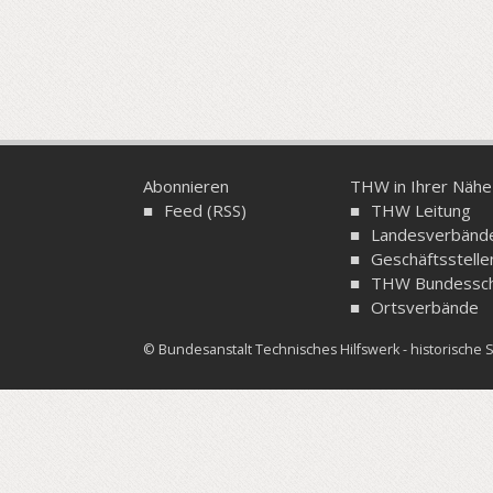
Abonnieren
THW in Ihrer Nähe
Feed (RSS)
THW Leitung
Landesverbänd
Geschäftsstelle
THW Bundessch
Ortsverbände
© Bundesanstalt Technisches Hilfswerk - historisch