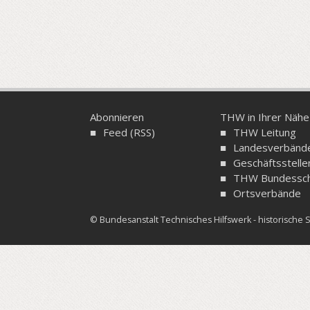
Abonnieren
THW in Ihrer Nähe
Feed (RSS)
THW Leitung
Landesverbänd
Geschäftsstelle
THW Bundessch
Ortsverbände
© Bundesanstalt Technisches Hilfswerk - historisch