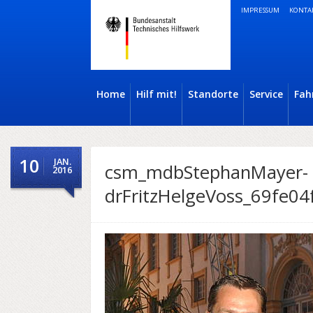
IMPRESSUM
KONTA
Home
Hilf mit!
Standorte
Service
Fah
10
JAN.
csm_mdbStephanMayer-
2016
drFritzHelgeVoss_69fe04