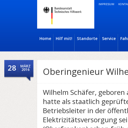
IMPRESSUM
KONTA
Home
Hilf mit!
Standorte
Service
Fah
28
MÄRZ
Oberingenieur Wilh
2016
Wilhelm Schäfer, geboren
hatte als staatlich geprüf
Betriebsleiter in der öffent
Elektrizitätsversorgung s