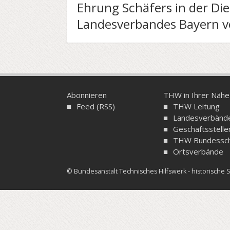
Ehrung Schäfers in der Die
Landesverbandes Bayern 
Abonnieren
THW in Ihrer Nähe
Feed (RSS)
THW Leitung
Landesverbänd
Geschäftsstelle
THW Bundessch
Ortsverbände
© Bundesanstalt Technisches Hilfswerk - historisch