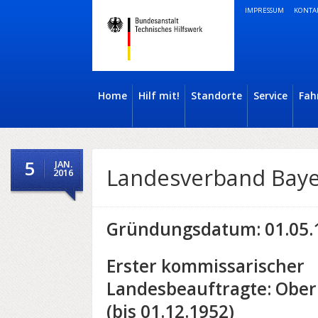
IMPRESSUM
KONTA
Home
Hilf mit!
Standorte
Service
Fah
5
JAN.
Landesverband Bay
2016
Gründungsdatum: 01.05.
Erster kommissarischer
Landesbeauftragte
: Obe
(bis 01.12.1952)