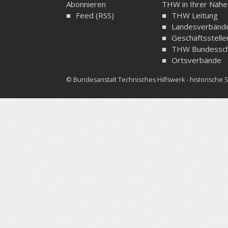
Abonnieren
THW in Ihrer Nähe
Feed (RSS)
THW Leitung
Landesverbänd
Geschäftsstelle
THW Bundessch
Ortsverbände
© Bundesanstalt Technisches Hilfswerk - historisch