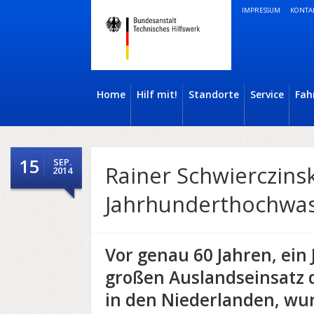
IMPRESSUM
KONTA
Home
Hilf mit!
Standorte
Service
Fah
15
SEP.
Rainer Schwierczinsk
2014
Jahrhunderthochwas
Vor genau 60 Jahren, ein
großen Auslandseinsatz 
in den Niederlanden, wur