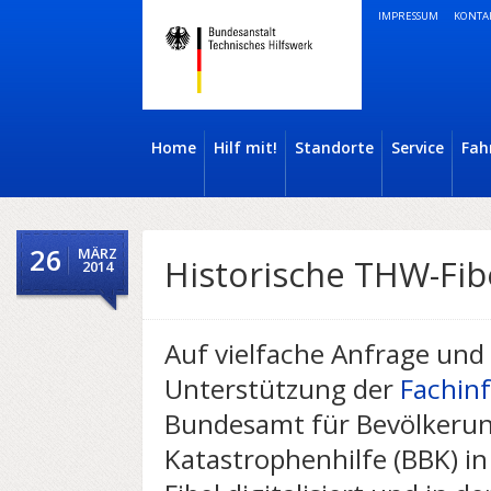
IMPRESSUM
KONTA
Home
Hilf mit!
Standorte
Service
Fah
26
MÄRZ
Historische THW-Fib
2014
Auf vielfache Anfrage und 
Unterstützung der
Fachinf
Bundesamt für Bevölkeru
Katastrophenhilfe (BBK) i