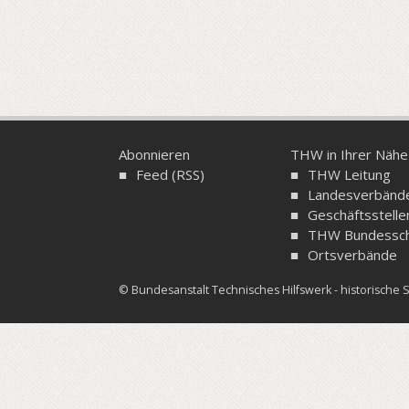
Abonnieren
THW in Ihrer Nähe
Feed (RSS)
THW Leitung
Landesverbänd
Geschäftsstelle
THW Bundessch
Ortsverbände
© Bundesanstalt Technisches Hilfswerk - historisch