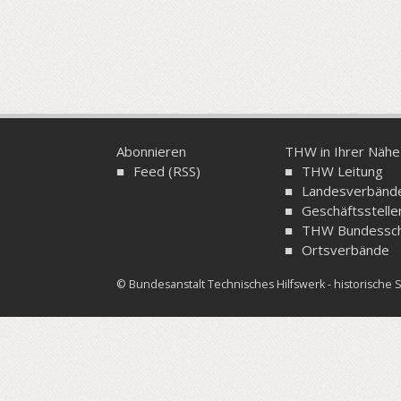
Abonnieren
THW in Ihrer Nähe
Feed (RSS)
THW Leitung
Landesverbänd
Geschäftsstelle
THW Bundessch
Ortsverbände
© Bundesanstalt Technisches Hilfswerk - historisch