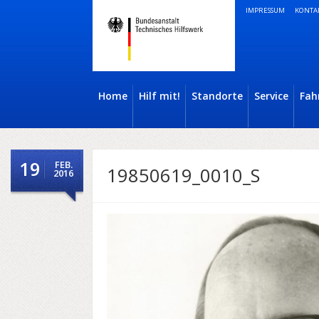
IMPRESSUM
KONTA
Home
Hilf mit!
Standorte
Service
Fah
19
FEB.
19850619_0010_S
2016