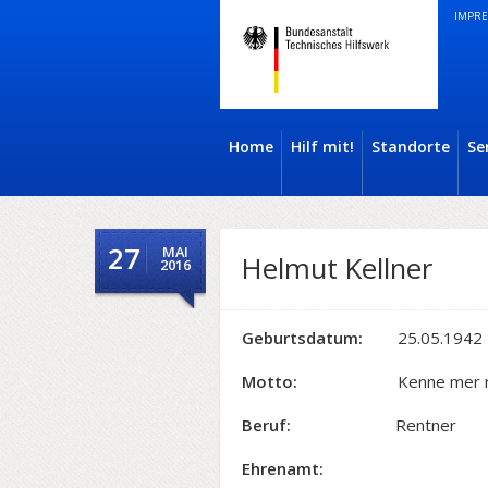
IMPRE
Home
Hilf mit!
Standorte
Se
27
MAI
Helmut Kellner
2016
Geburtsdatum:
25.05.1942
Motto:
Kenne mer nit, bra
Beruf:
Rentner
Ehrenamt: