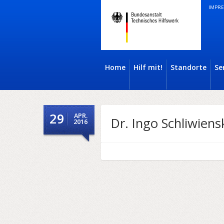
IMPRE
Home
Hilf mit!
Standorte
Se
29
APR.
Dr. Ingo Schliwiens
2016