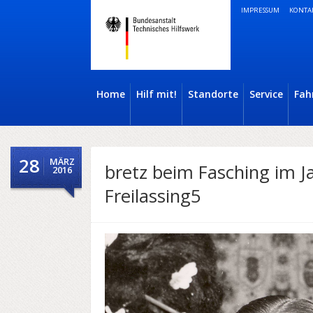
IMPRESSUM
KONTA
Home
Hilf mit!
Standorte
Service
Fah
28
MÄRZ
bretz beim Fasching im 
2016
Freilassing5