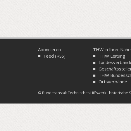
Abonnieren
THW in Ihrer Nähe
Feed (RSS)
THW Leitung
Landesverbänd
Geschäftsstelle
THW Bundessch
Ortsverbände
© Bundesanstalt Technisches Hilfswerk - historisch