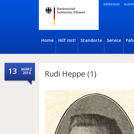
IMPRESSUM
KONTA
Home
Hilf mit!
Standorte
Service
Fah
13
MÄRZ
Rudi Heppe (1)
2016