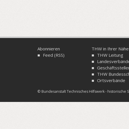
Abonnieren
THW in Ihrer Nähe
Feed (RSS)
THW Leitung
Landesverbänd
Geschäftsstelle
THW Bundessch
Ortsverbände
© Bundesanstalt Technisches Hilfswerk - historisch