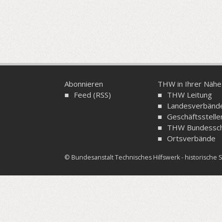
Abonnieren
THW in Ihrer Nähe
Feed (RSS)
THW Leitung
Landesverbänd
Geschäftsstelle
THW Bundessch
Ortsverbände
© Bundesanstalt Technisches Hilfswerk - historisch