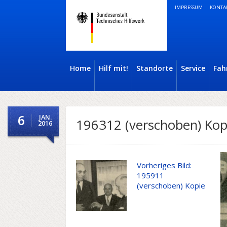
IMPRESSUM
KONTA
Home
Hilf mit!
Standorte
Service
Fah
6
JAN.
196312 (verschoben) Kop
2016
Vorheriges Bild:
195911
(verschoben) Kopie