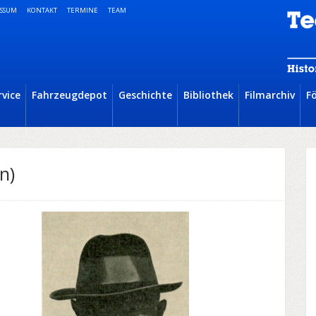
SSUM
KONTAKT
TERMINE
TEAM
rvice
Fahrzeugdepot
Geschichte
Bibliothek
Filmarchiv
F
n)