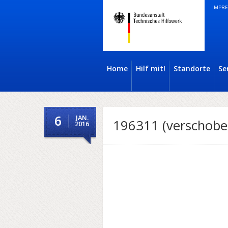
IMPRE
Home
Hilf mit!
Standorte
Se
6
JAN.
196311 (verschobe
2016