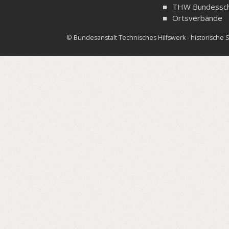
THW Bundessch
Ortsverbände
© Bundesanstalt Technisches Hilfswerk - historisch