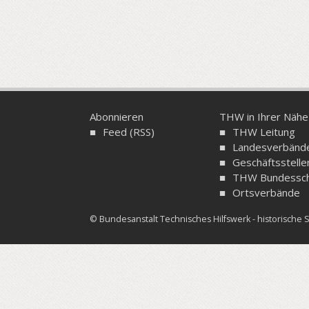
Abonnieren
THW in Ihrer Nähe
Feed (RSS)
THW Leitung
Landesverbänd
Geschäftsstelle
THW Bundessch
Ortsverbände
© Bundesanstalt Technisches Hilfswerk - historisch