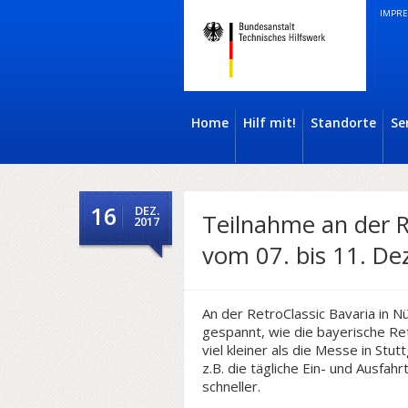
IMPRE
Home
Hilf mit!
Standorte
Se
16
DEZ.
Teilnahme an der R
2017
vom 07. bis 11. D
An der RetroClassic Bavaria in N
gespannt, wie die bayerische Ret
viel kleiner als die Messe in Stut
z.B. die tägliche Ein- und Ausfah
schneller.