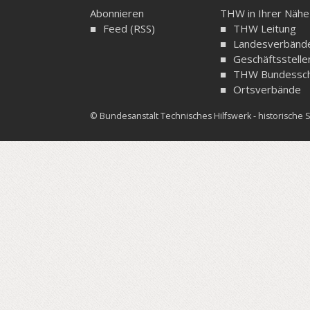
Abonnieren
THW in Ihrer Nähe
Feed (RSS)
THW Leitung
Landesverbänd
Geschäftsstelle
THW Bundessch
Ortsverbände
© Bundesanstalt Technisches Hilfswerk - historisch