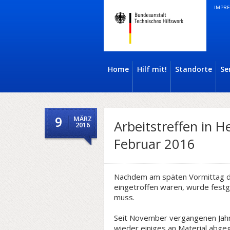
IMPRE
Home
Hilf mit!
Standorte
Se
9
MÄRZ
Arbeitstreffen in H
2016
Februar 2016
Nachdem am späten Vormittag de
eingetroffen waren, wurde fest
muss.
Seit November vergangenen Jahres
wieder einiges an Material abge