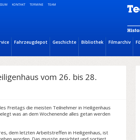
SSUM
KONTAKT
TERMINE
TEAM
rvice
Fahrzeugdepot
Geschichte
Bibliothek
Filmarchiv
F
eiligenhaus vom 26. bis 28.
s Freitags die meisten Teilnehmer in Heiligenhaus
gelegt was an dem Wochenende alles getan werden
, dem letzten Arbeitstreffen in Heiligenhaus, ist
geben worden. Das musste gesichtet und sortiert