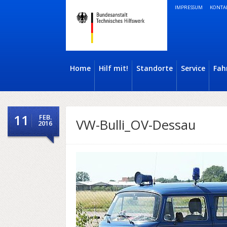
IMPRESSUM
KONTA
Home
Hilf mit!
Standorte
Service
Fah
11
FEB.
VW-Bulli_OV-Dessau
2016