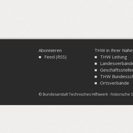
Abonnieren
THW in Ihrer Nähe
Feed (RSS)
THW Leitung
Landesverbänd
Geschäftsstelle
THW Bundessch
Ortsverbände
© Bundesanstalt Technisches Hilfswerk - historisch