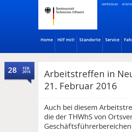
IMPRESSUM
KONTA
Home
Hilf mit!
Standorte
Service
Fah
28
FEB.
Arbeitstreffen in N
2016
21. Februar 2016
Auch bei diesem Arbeitstr
die der THWhS von Ortsv
Geschäftsführerbereichen