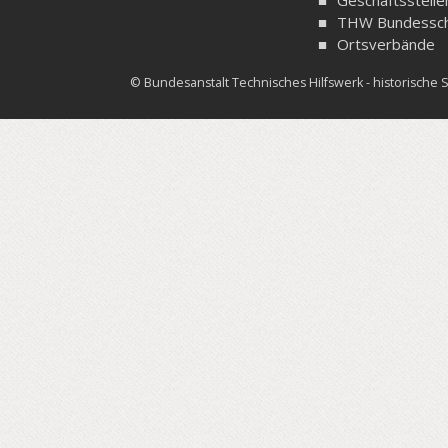
Geschäftsstelle
THW Bundessch
Ortsverbände
© Bundesanstalt Technisches Hilfswerk - historisch