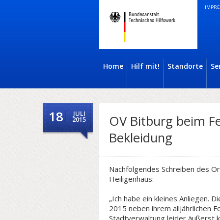
IMPRE
Home
Hilf mit!
Standorte
Se
18
JULI
OV Bitburg beim Fe
2015
Bekleidung
Nachfolgendes Schreiben des O
Heiligenhaus:
„Ich habe ein kleines Anliegen. D
2015 neben ihrem alljährlichen Fo
Stadtverwaltung leider äußerst k