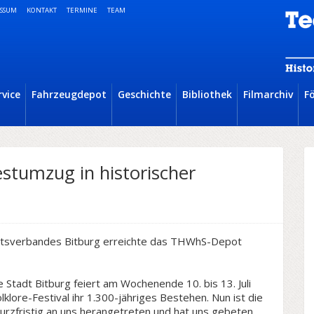
SSUM
KONTAKT
TERMINE
TEAM
rvice
Fahrzeugdepot
Geschichte
Bibliothek
Filmarchiv
F
stumzug in historischer
rtsverbandes Bitburg erreichte das THWhS-Depot
ie Stadt Bitburg feiert am Wochenende 10. bis 13. Juli
lklore-Festival ihr 1.300-jähriges Bestehen. Nun ist die
urzfristig an uns herangetreten und hat uns gebeten,