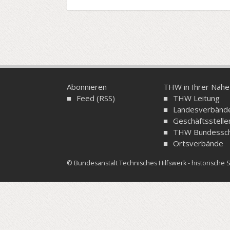
Abonnieren
THW in Ihrer Nähe
Feed (RSS)
THW Leitung
Landesverbänd
Geschäftsstelle
THW Bundessch
Ortsverbände
© Bundesanstalt Technisches Hilfswerk - historisch