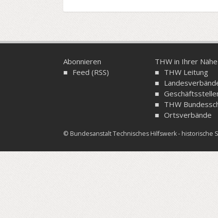
Abonnieren
THW in Ihrer Nähe
Feed (RSS)
THW Leitung
Landesverbänd
Geschäftsstelle
THW Bundessch
Ortsverbände
© Bundesanstalt Technisches Hilfswerk - historisch