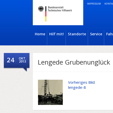
IMPRESSUM
KONTA
Home
Hilf mit!
Standorte
Service
Fah
24
OKT.
Lengede Grubenunglück
2013
Vorheriges Bild:
lengede-8