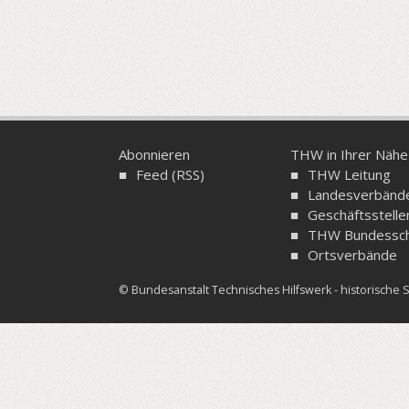
Abonnieren
THW in Ihrer Nähe
Feed (RSS)
THW Leitung
Landesverbänd
Geschäftsstelle
THW Bundessch
Ortsverbände
© Bundesanstalt Technisches Hilfswerk - historisch