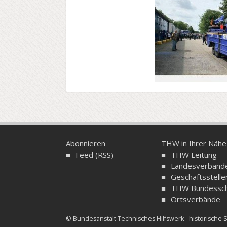
Abonnieren
THW in Ihrer Nähe
Feed (RSS)
THW Leitung
Landesverbänd
Geschäftsstelle
THW Bundessch
Ortsverbände
© Bundesanstalt Technisches Hilfswerk - historisch