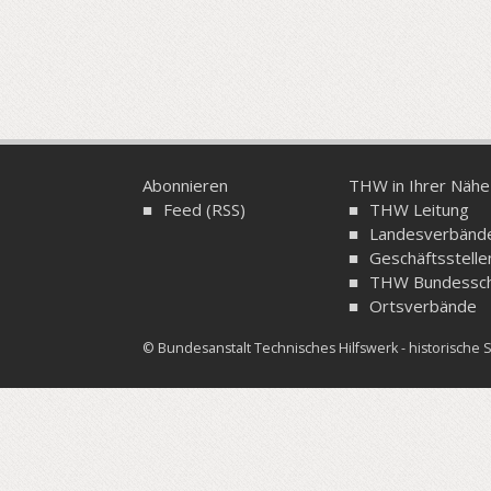
Abonnieren
THW in Ihrer Nähe
Feed (RSS)
THW Leitung
Landesverbänd
Geschäftsstelle
THW Bundessch
Ortsverbände
© Bundesanstalt Technisches Hilfswerk - historisch