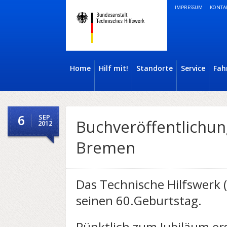
IMPRESSUM
KONTA
Home
Hilf mit!
Standorte
Service
Fah
6
SEP.
Buchveröffentlichun
2012
Bremen
Das Technische Hilfswerk 
seinen 60.Geburtstag.
Pünktlich zum Jubiläum er