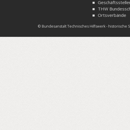
Geschäftsstelle
THW Bundessch
Ortsverbände
© Bundesanstalt Technisches Hilfswerk - historisch