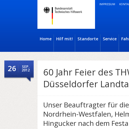
IMPRESSUM
KONTA
Home
Hilf mit!
Standorte
Service
Fah
26
SEP.
60 Jahr Feier des 
2012
Düsseldorfer Landt
Unser Beauftragter für di
Nordrhein-Westfalen, Helm
Hingucker nach dem Festakt