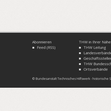
Abonnieren
THW in Ihrer Nähe
Feed (RSS)
THW Leitung
Landesverbänd
Geschäftsstelle
THW Bundessch
Ortsverbände
© Bundesanstalt Technisches Hilfswerk - historisch