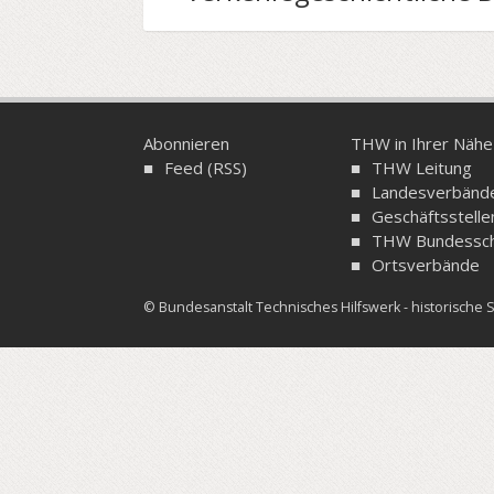
Abonnieren
THW in Ihrer Nähe
Feed (RSS)
THW Leitung
Landesverbänd
Geschäftsstelle
THW Bundessch
Ortsverbände
© Bundesanstalt Technisches Hilfswerk - historisch