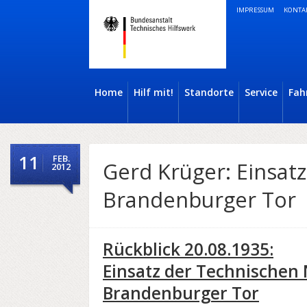
IMPRESSUM
KONTA
Home
Hilf mit!
Standorte
Service
Fah
11
FEB.
Gerd Krüger: Einsat
2012
Brandenburger Tor
Rückblick 20.08.1935:
Einsatz der Technischen N
Brandenburger Tor