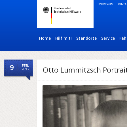
IMPRESSUM
KONTA
Home
Hilf mit!
Standorte
Service
Fah
9
FEB.
Otto Lummitzsch Portrai
2012