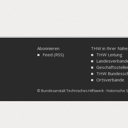
Abonnieren
THW in Ihrer Nähe
Feed (RSS)
THW Leitung
Landesverbänd
Geschäftsstelle
THW Bundessch
Ortsverbände
© Bundesanstalt Technisches Hilfswerk - historisch