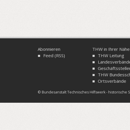
Abonnieren
THW in Ihrer Nähe
Feed (RSS)
THW Leitung
Landesverbänd
Geschäftsstelle
THW Bundessch
Ortsverbände
© Bundesanstalt Technisches Hilfswerk - historisch