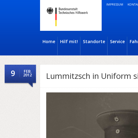
IMPRESSUM
KONTA
Home
Hilf mit!
Standorte
Service
Fah
9
FEB.
Lummitzsch in Uniform s
2012