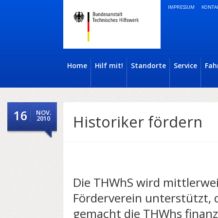
IMPRESSUM
KONTA
Home
Hilf mit!
Standorte
Service
Fah
16
NOV.
Historiker fördern
2010
Die THWhS wird mittlerwei
Förderverein unterstützt, 
gemacht die THWhs finanzie