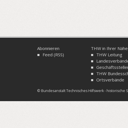
Abonnieren
THW in Ihrer Nähe
Feed (RSS)
THW Leitung
Landesverbänd
Geschäftsstelle
THW Bundessch
Ortsverbände
© Bundesanstalt Technisches Hilfswerk - historisch