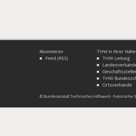
Abonnieren
THW in Ihrer Nähe
Feed (RSS)
THW Leitung
Landesverbänd
Geschäftsstelle
THW Bundessch
Ortsverbände
© Bundesanstalt Technisches Hilfswerk - historisch