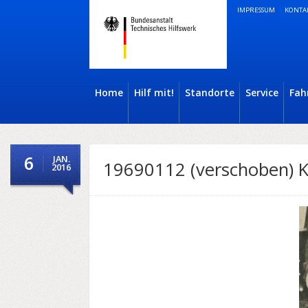
IMPRESSUM
KONTA
Home
Hilf mit!
Standorte
Service
Fah
6
JAN.
19690112 (verschoben) K
2016