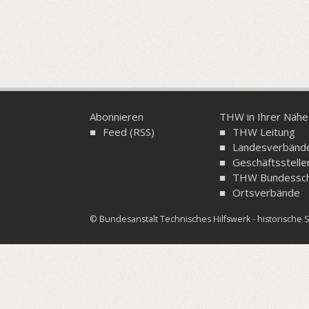
Abonnieren
THW in Ihrer Nähe
Feed (RSS)
THW Leitung
Landesverbänd
Geschäftsstelle
THW Bundessch
Ortsverbände
© Bundesanstalt Technisches Hilfswerk - historisch