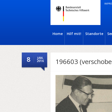
IMPRE
Home
Hilf mit!
Standorte
Se
8
JAN.
196603 (verschobe
2016