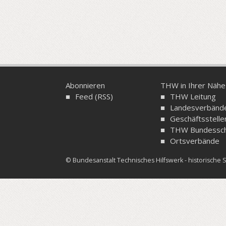
Abonnieren
THW in Ihrer Nähe
Feed (RSS)
THW Leitung
Landesverbänd
Geschäftsstelle
THW Bundessch
Ortsverbände
© Bundesanstalt Technisches Hilfswerk - historisch