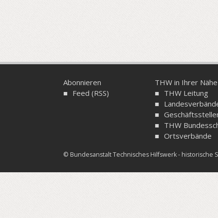
Abonnieren
THW in Ihrer Nähe
Feed (RSS)
THW Leitung
Landesverbänd
Geschäftsstelle
THW Bundessch
Ortsverbände
© Bundesanstalt Technisches Hilfswerk - historisch