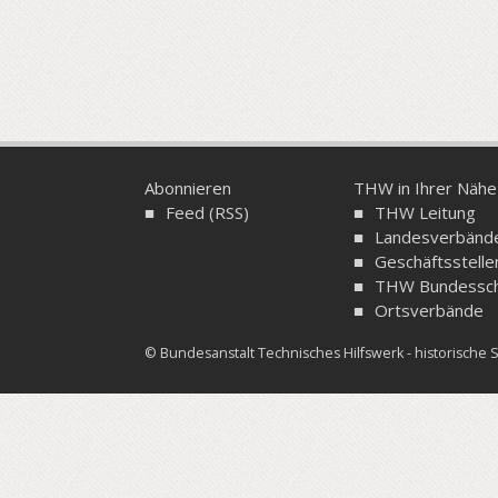
Abonnieren
THW in Ihrer Nähe
Feed (RSS)
THW Leitung
Landesverbänd
Geschäftsstelle
THW Bundessch
Ortsverbände
© Bundesanstalt Technisches Hilfswerk - historisch