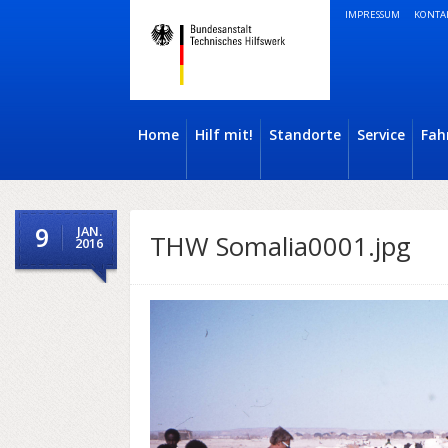
IMPRESSUM
KONTA
Home
Hilf mit!
Standorte
Service
Fah
9
JAN.
THW Somalia0001.jpg
2016