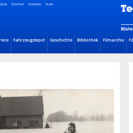
SSUM
KONTAKT
TERMINE
TEAM
rvice
Fahrzeugdepot
Geschichte
Bibliothek
Filmarchiv
F