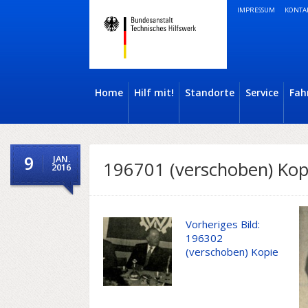
IMPRESSUM
KONTA
Home
Hilf mit!
Standorte
Service
Fah
9
JAN.
196701 (verschoben) Kop
2016
Vorheriges Bild:
196302
(verschoben) Kopie