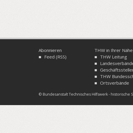
Abonnieren
THW in Ihrer Nähe
Feed (RSS)
THW Leitung
Landesverbänd
Geschäftsstelle
THW Bundessch
Ortsverbände
© Bundesanstalt Technisches Hilfswerk - historisch