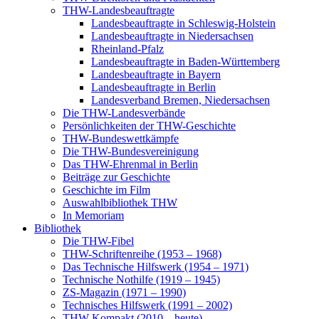
THW-Landesbeauftragte
Landesbeauftragte in Schleswig-Holstein
Landesbeauftragte in Niedersachsen
Rheinland-Pfalz
Landesbeauftragte in Baden-Württemberg
Landesbeauftragte in Bayern
Landesbeauftragte in Berlin
Landesverband Bremen, Niedersachsen
Die THW-Landesverbände
Persönlichkeiten der THW-Geschichte
THW-Bundeswettkämpfe
Die THW-Bundesvereinigung
Das THW-Ehrenmal in Berlin
Beiträge zur Geschichte
Geschichte im Film
Auswahlbibliothek THW
In Memoriam
Bibliothek
Die THW-Fibel
THW-Schriftenreihe (1953 – 1968)
Das Technische Hilfswerk (1954 – 1971)
Technische Nothilfe (1919 – 1945)
ZS-Magazin (1971 – 1990)
Technisches Hilfswerk (1991 – 2002)
THW Kompakt (2010 – heute)