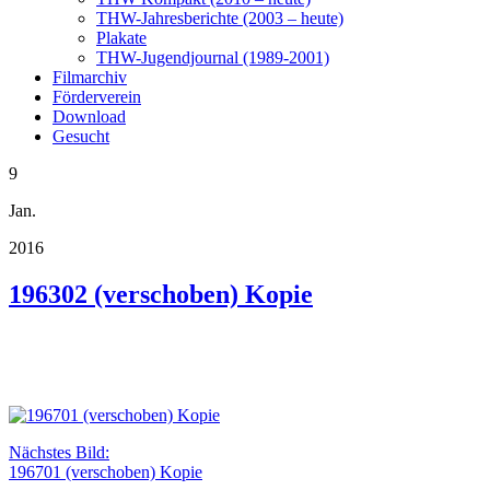
THW-Jahresberichte (2003 – heute)
Plakate
THW-Jugendjournal (1989-2001)
Filmarchiv
Förderverein
Download
Gesucht
9
Jan.
2016
196302 (verschoben) Kopie
Nächstes Bild:
196701 (verschoben) Kopie