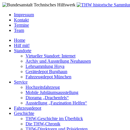
Impressum
Kontakt
Termine
Team
Home
Hilf mit!
Standorte
Virtueller Standort: Internet
Archiv und Ausstellung Neuhausen
Lehrsammlung Hoya
Gerätedepot Burghaun
Fahrzeugdepot München
Service
Hochzeitsfahrzeug
Mobile Jubiläumsausstellung
Diorama „Drachenfels“
Ausstellung „Faszination Helfen“
Fahrzeugdepot
Geschichte
THW-Geschichte im Überblick
Die THW-Chronik
THW-Direktoren und Präsidenten