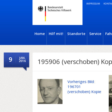
IMPRESSUM
KONTA
Home
Hilf mit!
Standorte
Service
Fah
9
JAN.
195906 (verschoben) Kop
2016
Vorheriges Bild:
196701
(verschoben) Kopie