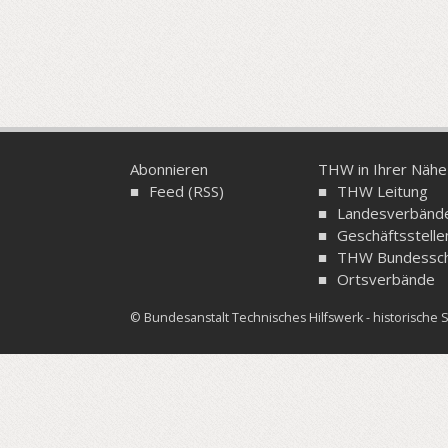
Abonnieren
THW in Ihrer Nähe
Feed (RSS)
THW Leitung
Landesverbänd
Geschäftsstelle
THW Bundessch
Ortsverbände
© Bundesanstalt Technisches Hilfswerk - historisch