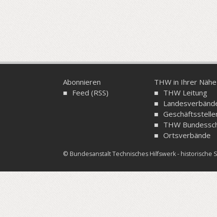
Abonnieren
THW in Ihrer Nähe
Feed (RSS)
THW Leitung
Landesverbänd
Geschäftsstelle
THW Bundessch
Ortsverbände
© Bundesanstalt Technisches Hilfswerk - historisch