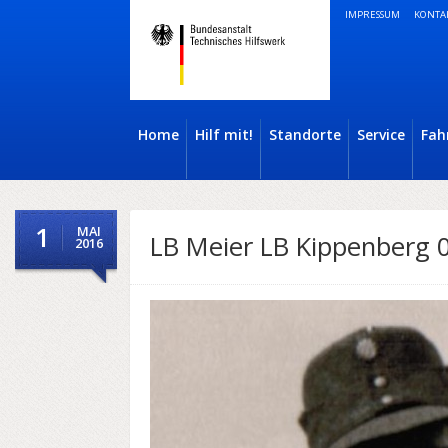
IMPRESSUM
KONTA
Home
Hilf mit!
Standorte
Service
Fah
1
MAI
LB Meier LB Kippenberg 
2016