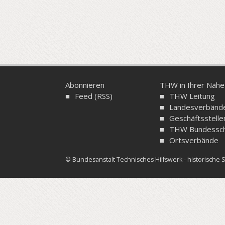
Abonnieren
THW in Ihrer Nähe
Feed (RSS)
THW Leitung
Landesverbänd
Geschäftsstelle
THW Bundessch
Ortsverbände
© Bundesanstalt Technisches Hilfswerk - historisch