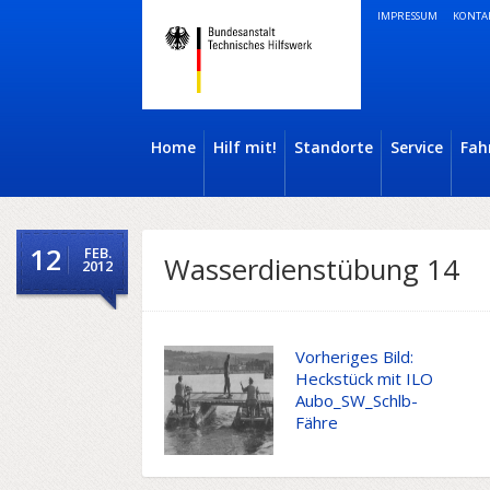
IMPRESSUM
KONTA
Home
Hilf mit!
Standorte
Service
Fah
12
FEB.
Wasserdienstübung 14
2012
Vorheriges Bild:
Heckstück mit ILO
Aubo_SW_Schlb-
Fähre